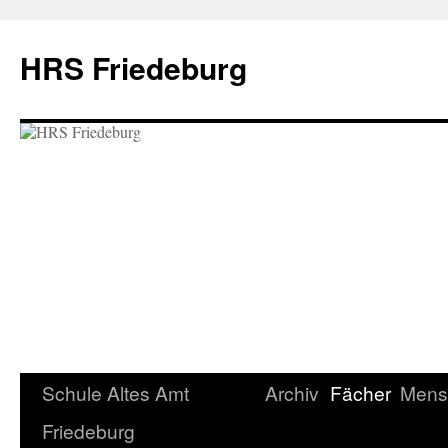
Zum
Inhalt
HRS Friedeburg
springen
Schule Altes Amt
Archiv
Fächer
Mens
Friedeburg