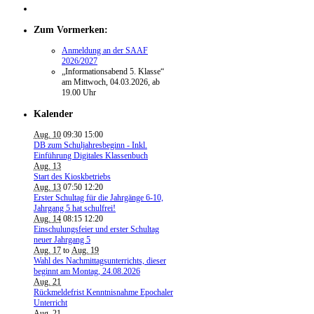
Zum Vormerken:
Anmeldung an der SAAF
2026/2027
„Informationsabend 5. Klasse“
am Mittwoch, 04.03.2026, ab
19.00 Uhr
Kalender
Aug. 10
09:30
15:00
DB zum Schuljahresbeginn - Inkl.
Einführung Digitales Klassenbuch
Aug. 13
Start des Kioskbetriebs
Aug. 13
07:50
12:20
Erster Schultag für die Jahrgänge 6-10,
Jahrgang 5 hat schulfrei!
Aug. 14
08:15
12:20
Einschulungsfeier und erster Schultag
neuer Jahrgang 5
Aug. 17
to
Aug. 19
Wahl des Nachmittagsunterrichts, dieser
beginnt am Montag, 24.08.2026
Aug. 21
Rückmeldefrist Kenntnisnahme Epochaler
Unterricht
Aug. 21