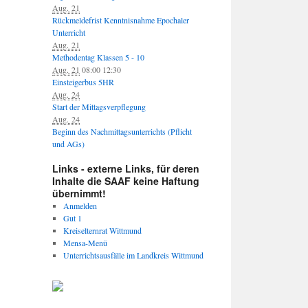
Aug. 21
Rückmeldefrist Kenntnisnahme Epochaler
Unterricht
Aug. 21
Methodentag Klassen 5 - 10
Aug. 21
08:00
12:30
Einsteigerbus 5HR
Aug. 24
Start der Mittagsverpflegung
Aug. 24
Beginn des Nachmittagsunterrichts (Pflicht
und AGs)
Links - externe Links, für deren
Inhalte die SAAF keine Haftung
übernimmt!
Anmelden
Gut 1
Kreiselternrat Wittmund
Mensa-Menü
Unterrichtsausfälle im Landkreis Wittmund