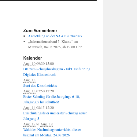
Zum Vormerken:
Anmeldung an der SAAF 2026/2027
„Informationsabend 5. Klasse“ am
Mittwoch, 04.03.2026, ab 19.00 Uhr
Kalender
Aug. 10
09:30
15:00
DB zum Schuljahresbeginn - Inkl. Einführung
Digitales Klassenbuch
Aug. 13
Start des Kioskbetriebs
Aug. 13
07:50
12:20
Erster Schultag für die Jahrgänge 6-10,
Jahrgang 5 hat schulfrei!
Aug. 14
08:15
12:20
Einschulungsfeier und erster Schultag neuer
Jahrgang 5
Aug. 17
to
Aug. 19
Wahl des Nachmittagsunterrichts, dieser
beginnt am Montag, 24.08.2026