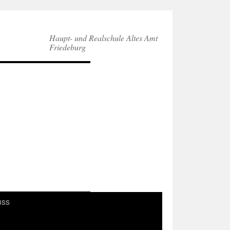
Haupt- und Realschule Altes Amt
Friedeburg
uss