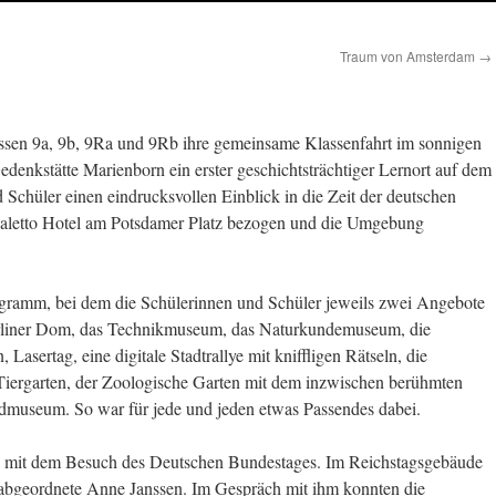
Traum von Amsterdam
→
assen 9a, 9b, 9Ra und 9Rb ihre gemeinsame Klassenfahrt im sonnigen
Gedenkstätte Marienborn ein erster geschichtsträchtiger Lernort auf dem
 Schüler einen eindrucksvollen Einblick in die Zeit der deutschen
aletto Hotel am Potsdamer Platz bezogen und die Umgebung
ogramm, bei dem die Schülerinnen und Schüler jeweils zwei Angebote
rliner Dom, das Technikmuseum, das Naturkundemuseum, die
asertag, eine digitale Stadtrallye mit kniffligen Rätseln, die
 Tiergarten, der Zoologische Garten mit dem inzwischen berühmten
museum. So war für jede und jeden etwas Passendes dabei.
h mit dem Besuch des Deutschen Bundestages. Im Reichstagsgebäude
gsabgeordnete Anne Janssen. Im Gespräch mit ihm konnten die