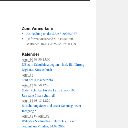
Zum Vormerken:
Anmeldung an der SAAF 2026/2027
„Informationsabend 5. Klasse“ am
Mittwoch, 04.03.2026, ab 19.00 Uhr
Kalender
Aug. 10
09:30
15:00
DB zum Schuljahresbeginn - Inkl. Einführung
Digitales Klassenbuch
Aug. 13
Start des Kioskbetriebs
Aug. 13
07:50
12:20
Erster Schultag für die Jahrgänge 6-10,
Jahrgang 5 hat schulfrei!
Aug. 14
08:15
12:20
Einschulungsfeier und erster Schultag neuer
Jahrgang 5
Aug. 17
to
Aug. 19
Wahl des Nachmittagsunterrichts, dieser
beginnt am Montag, 24.08.2026