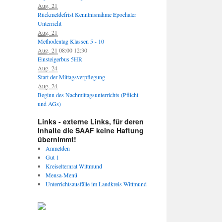
Aug. 21
Rückmeldefrist Kenntnisnahme Epochaler
Unterricht
Aug. 21
Methodentag Klassen 5 - 10
Aug. 21
08:00
12:30
Einsteigerbus 5HR
Aug. 24
Start der Mittagsverpflegung
Aug. 24
Beginn des Nachmittagsunterrichts (Pflicht
und AGs)
Links - externe Links, für deren
Inhalte die SAAF keine Haftung
übernimmt!
Anmelden
Gut 1
Kreiselternrat Wittmund
Mensa-Menü
Unterrichtsausfälle im Landkreis Wittmund