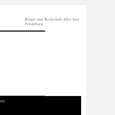
Haupt- und Realschule Altes Amt
Friedeburg
uss