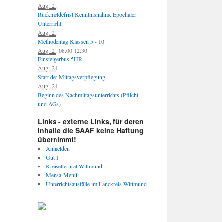
Aug. 21
Rückmeldefrist Kenntnisnahme Epochaler
Unterricht
Aug. 21
Methodentag Klassen 5 - 10
Aug. 21
08:00
12:30
Einsteigerbus 5HR
Aug. 24
Start der Mittagsverpflegung
Aug. 24
Beginn des Nachmittagsunterrichts (Pflicht
und AGs)
Links - externe Links, für deren
Inhalte die SAAF keine Haftung
übernimmt!
Anmelden
Gut 1
Kreiselternrat Wittmund
Mensa-Menü
Unterrichtsausfälle im Landkreis Wittmund