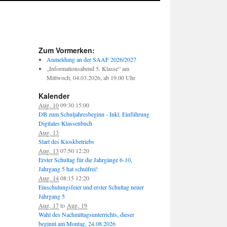
Zum Vormerken:
Anmeldung an der SAAF 2026/2027
„Informationsabend 5. Klasse“ am
Mittwoch, 04.03.2026, ab 19.00 Uhr
Kalender
Aug. 10
09:30
15:00
DB zum Schuljahresbeginn - Inkl. Einführung
Digitales Klassenbuch
Aug. 13
Start des Kioskbetriebs
Aug. 13
07:50
12:20
Erster Schultag für die Jahrgänge 6-10,
Jahrgang 5 hat schulfrei!
Aug. 14
08:15
12:20
Einschulungsfeier und erster Schultag neuer
Jahrgang 5
Aug. 17
to
Aug. 19
Wahl des Nachmittagsunterrichts, dieser
beginnt am Montag, 24.08.2026