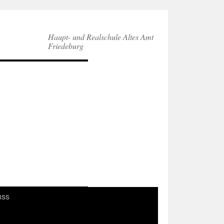
Haupt- und Realschule Altes Amt
Friedeburg
uss