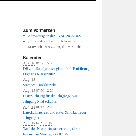
Zum Vormerken:
Anmeldung an der SAAF 2026/2027
„Informationsabend 5. Klasse“ am
Mittwoch, 04.03.2026, ab 19.00 Uhr
Kalender
Aug. 10
09:30
15:00
DB zum Schuljahresbeginn - Inkl. Einführung
Digitales Klassenbuch
Aug. 13
Start des Kioskbetriebs
Aug. 13
07:50
12:20
Erster Schultag für die Jahrgänge 6-10,
Jahrgang 5 hat schulfrei!
Aug. 14
08:15
12:20
Einschulungsfeier und erster Schultag neuer
Jahrgang 5
Aug. 17
to
Aug. 19
Wahl des Nachmittagsunterrichts, dieser
beginnt am Montag, 24.08.2026