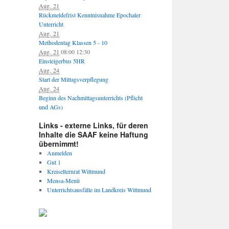
Aug. 21
Rückmeldefrist Kenntnisnahme Epochaler
Unterricht
Aug. 21
Methodentag Klassen 5 - 10
Aug. 21
08:00
12:30
Einsteigerbus 5HR
Aug. 24
Start der Mittagsverpflegung
Aug. 24
Beginn des Nachmittagsunterrichts (Pflicht
und AGs)
Links - externe Links, für deren
Inhalte die SAAF keine Haftung
übernimmt!
Anmelden
Gut 1
Kreiselternrat Wittmund
Mensa-Menü
Unterrichtsausfälle im Landkreis Wittmund