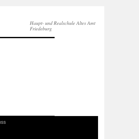
Haupt- und Realschule Altes Amt
Friedeburg
uss